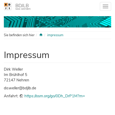
BDJLB
lass werden
Home
Sie befinden sich hier
impressum
Impressum
Dirk Weller
Im Brühlhof 5
72147 Nehren
do.weller@bdjlb.de
Anfahrt:
https://osm.org/go/0Dh_DrP1M?m=