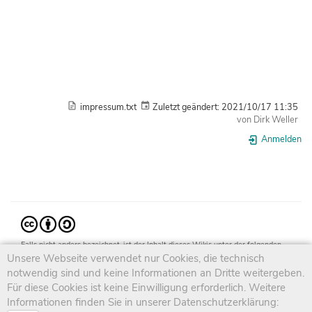
impressum.txt
Zuletzt geändert:
2021/10/17 11:35
von
Dirk Weller
Anmelden
Falls nicht anders bezeichnet, ist der Inhalt dieses Wikis unter der folgenden
Lizenz veröffentlicht:
Unsere Webseite verwendet nur Cookies, die technisch
CC Attribution-Share Alike 4.0 International
notwendig sind und keine Informationen an Dritte weitergeben.
Für diese Cookies ist keine Einwilligung erforderlich. Weitere
Informationen finden Sie in unserer Datenschutzerklärung: